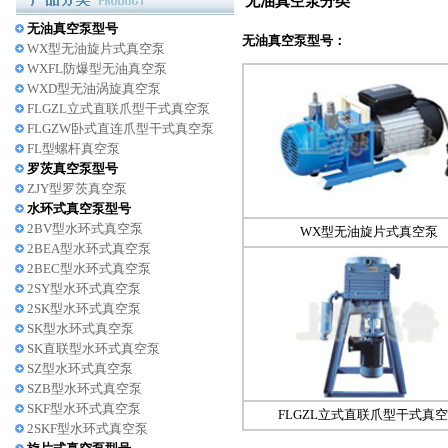
无油真空泵分类
无油真空泵型号
无油真空泵型号：
WX型无油旋片式真空泵
WXFL防爆型无油真空泵
WXD型无油涡旋真空泵
FLGZL立式直联爪型干式真空泵
FLGZW卧式直连爪型干式真空泵
FL型螺杆真空泵
罗茨真空泵型号
ZJY型罗茨真空泵
水环式真空泵型号
2BV型水环式真空泵
WX型无油旋片式真空泵
2BEA型水环式真空泵
2BEC型水环式真空泵
2SY型水环式真空泵
2SK型水环式真空泵
SK型水环式真空泵
SK直联型水环式真空泵
SZ型水环式真空泵
SZB型水环式真空泵
SKF型水环式真空泵
FLGZL立式直联爪型干式真
2SKF型水环式真空泵